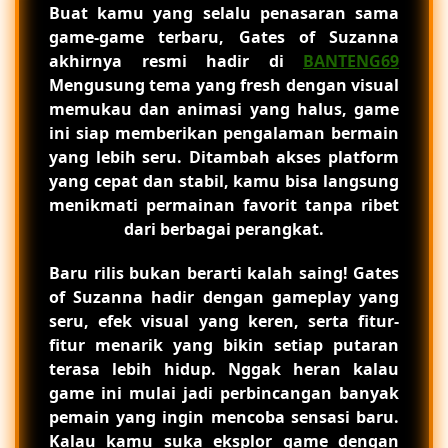
Buat kamu yang selalu penasaran sama
game-game terbaru, Gates of Suzanna
akhirnya resmi hadir di
BANTENG69
Mengusung tema yang fresh dengan visual
memukau dan animasi yang halus, game
ini siap memberikan pengalaman bermain
yang lebih seru. Ditambah akses platform
yang cepat dan stabil, kamu bisa langsung
menikmati permainan favorit tanpa ribet
dari berbagai perangkat.
Baru rilis bukan berarti kalah saing! Gates
of Suzanna hadir dengan gameplay yang
seru, efek visual yang keren, serta fitur-
fitur menarik yang bikin setiap putaran
terasa lebih hidup. Nggak heran kalau
game ini mulai jadi perbincangan banyak
pemain yang ingin mencoba sensasi baru.
Kalau kamu suka eksplor game dengan