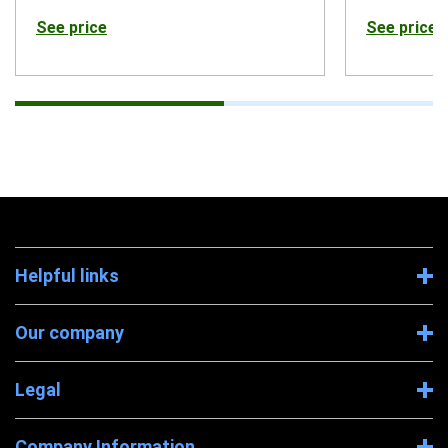
See price
See price
Helpful links
Our company
Legal
Company Information