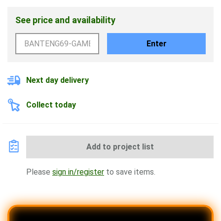
See price and availability
Enter
Next day delivery
Collect today
Add to project list
Please
sign in/register
to save items.