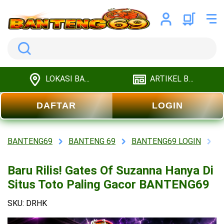
Search
LOKASI BANTENG69
ARTIKEL BANTENG69
DAFTAR
LOGIN
BANTENG69
BANTENG 69
BANTENG69 LOGIN
B
Baru Rilis! Gates Of Suzanna Hanya Di
Situs Toto Paling Gacor BANTENG69
SKU: DRHK